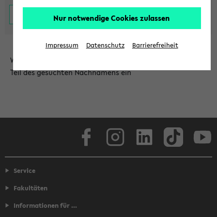
Nur notwendige Cookies zulassen
Impressum
Datenschutz
Barrierefreiheit
Wählen Sie die Einrichtung aus und/oder geben Sie einen
Teil des gesuchten Nachnamens ein
Facebook
Instagram
LinkedIn
TikTok
Youtube
Service
Fakultäten
Informationen für ...