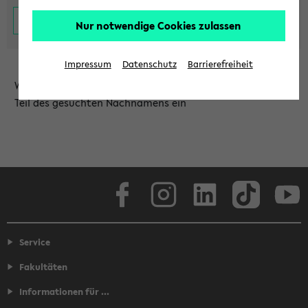
Nur notwendige Cookies zulassen
Impressum
Datenschutz
Barrierefreiheit
Wählen Sie die Einrichtung aus und/oder geben Sie einen
Teil des gesuchten Nachnamens ein
Facebook
Instagram
LinkedIn
TikTok
Youtube
Service
Fakultäten
Informationen für ...