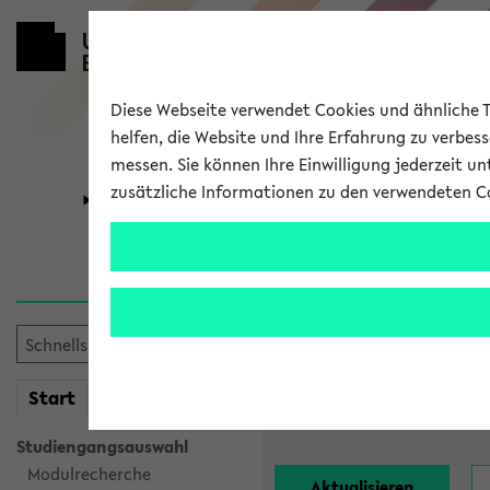
Diese Webseite verwendet Cookies und ähnliche Te
helfen, die Website und Ihre Erfahrung zu verbes
messen. Sie können Ihre Einwilligung jederzeit u
zusätzliche Informationen zu den verwendeten C
Universität
Forschung
Alle Lehrend
Einrichtung:
mein
Start
eKVV
Nachname:
Studiengangsauswahl
Modulrecherche