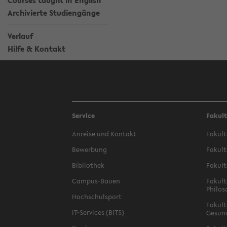
Courses taught in English
Archivierte Studiengänge
Verlauf
Hilfe & Kontakt
Service
Fakul
Anreise und Kontakt
Fakult
Bewerbung
Fakult
Bibliothek
Fakult
Campus-Bauen
Fakult
Philos
Hochschulsport
Fakult
IT-Services (BITS)
Gesun