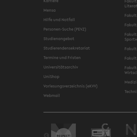
Karriere
Fakult
Litera
Mensa
Fakult
Hilfe und Notfall
Fakult
Personen-Suche (PEVZ)
Fakult
Studienangebot
Sportw
Studierendensekretariat
Fakult
Termine und Fristen
Fakult
Universitätsarchiv
Fakult
Wirtsc
UniShop
Medizi
Vorlesungsverzeichnis (eKVV)
Techni
Webmail