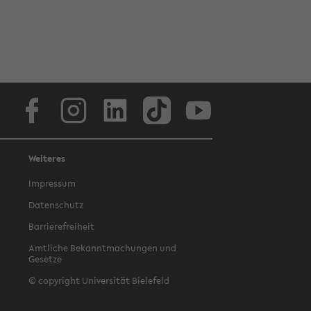
Facebook
Instagram
LinkedIn
TikTok
Youtube
Weiteres
Impressum
Datenschutz
Barrierefreiheit
Amtliche Bekanntmachungen und
Gesetze
© copyright Universität Bielefeld