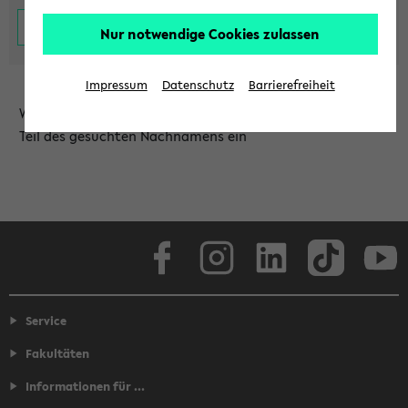
Nur notwendige Cookies zulassen
Impressum
Datenschutz
Barrierefreiheit
Wählen Sie die Einrichtung aus und/oder geben Sie einen
Teil des gesuchten Nachnamens ein
Facebook
Instagram
LinkedIn
TikTok
Youtube
Service
Fakultäten
Informationen für ...