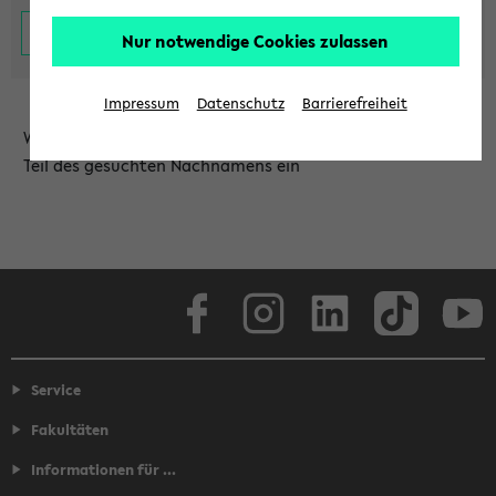
Nur notwendige Cookies zulassen
Impressum
Datenschutz
Barrierefreiheit
Wählen Sie die Einrichtung aus und/oder geben Sie einen
Teil des gesuchten Nachnamens ein
Facebook
Instagram
LinkedIn
TikTok
Youtube
Service
Fakultäten
Informationen für ...