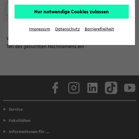
Nur notwendige Cookies zulassen
Impressum
Datenschutz
Barrierefreiheit
Wählen Sie die Einrichtung aus und/oder geben Sie einen
Teil des gesuchten Nachnamens ein
Facebook
Instagram
LinkedIn
TikTok
Youtube
Service
Fakultäten
Informationen für ...