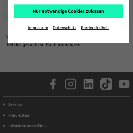
Nur notwendige Cookies zulassen
Impressum
Datenschutz
Barrierefreiheit
Wählen Sie die Einrichtung aus und/oder geben Sie einen
Teil des gesuchten Nachnamens ein
Facebook
Instagram
LinkedIn
TikTok
Youtube
Service
Fakultäten
Informationen für ...