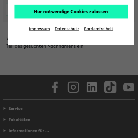
Nur notwendige Cookies zulassen
Impressum
Datenschutz
Barrierefreiheit
Wählen Sie die Einrichtung aus und/oder geben Sie einen
Teil des gesuchten Nachnamens ein
Facebook
Instagram
LinkedIn
TikTok
Youtube
Service
Fakultäten
Informationen für ...