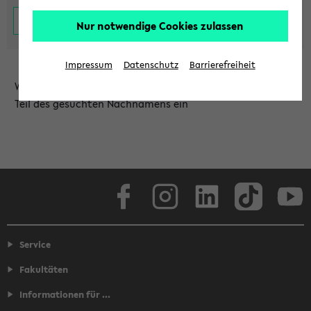
Nur notwendige Cookies zulassen
Impressum
Datenschutz
Barrierefreiheit
Wählen Sie die Einrichtung aus und/oder geben Sie einen
Teil des gesuchten Nachnamens ein
Facebook
Instagram
LinkedIn
TikTok
Youtube
Service
Fakultäten
Informationen für ...