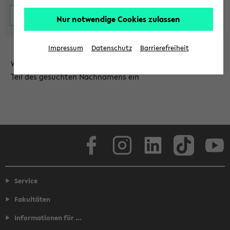
Nur notwendige Cookies zulassen
Impressum
Datenschutz
Barrierefreiheit
Wählen Sie die Einrichtung aus und/oder geben Sie einen
Teil des gesuchten Nachnamens ein
Facebook
Instagram
LinkedIn
TikTok
Youtube
Service
Fakultäten
Informationen für ...