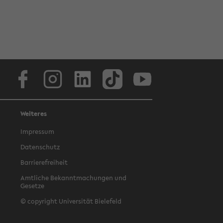
Facebook
Instagram
LinkedIn
TikTok
Youtube
Weiteres
Impressum
Datenschutz
Barrierefreiheit
Amtliche Bekanntmachungen und
Gesetze
© copyright Universität Bielefeld