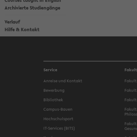
Courses taught in English
Archivierte Studiengänge
Verlauf
Hilfe & Kontakt
Service
Fakul
Anreise und Kontakt
Fakult
Bewerbung
Fakult
Bibliothek
Fakult
Campus-Bauen
Fakult
Philos
Hochschulsport
Fakult
IT-Services (BITS)
Gesun