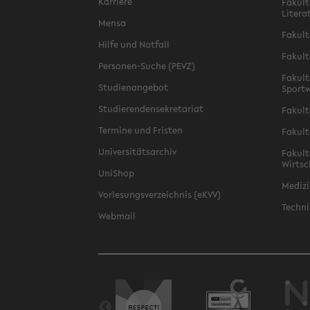
Karriere
Fakult
Litera
Mensa
Fakult
Hilfe und Notfall
Fakult
Personen-Suche (PEVZ)
Fakult
Studienangebot
Sportw
Studierendensekretariat
Fakult
Termine und Fristen
Fakult
Universitätsarchiv
Fakult
Wirtsc
UniShop
Medizi
Vorlesungsverzeichnis (eKVV)
Techni
Webmail