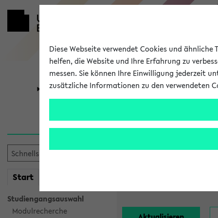
Diese Webseite verwendet Cookies und ähnliche Te
helfen, die Website und Ihre Erfahrung zu verbes
messen. Sie können Ihre Einwilligung jederzeit u
zusätzliche Informationen zu den verwendeten C
Universität
Forschung
Alle Lehrend
Einrichtung:
mein
Start
eKVV
Nachname:
Studiengangsauswahl
Modulrecherche