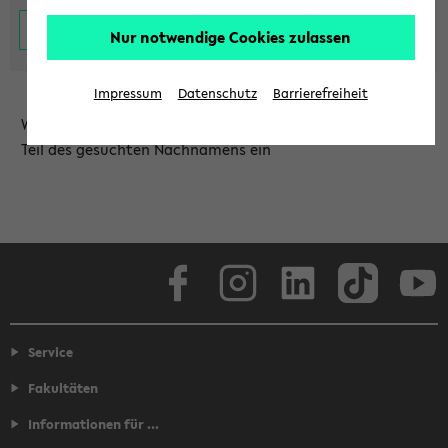
Nur notwendige Cookies zulassen
Impressum
Datenschutz
Barrierefreiheit
Wählen Sie die Einrichtung aus und/oder geben Sie einen
Teil des gesuchten Nachnamens ein
Facebook
Instagram
LinkedIn
TikTok
Youtube
Service
Fakultäten
Informationen für ...