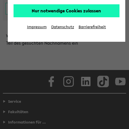
Nur notwendige Cookies zulassen
Impressum
Datenschutz
Barrierefreiheit
Wählen Sie die Einrichtung aus und/oder geben Sie einen
Teil des gesuchten Nachnamens ein
Facebook
Instagram
LinkedIn
TikTok
Youtube
Service
Fakultäten
Informationen für ...