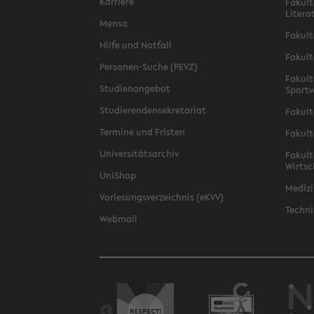
Karriere
Fakult
Litera
Mensa
Fakult
Hilfe und Notfall
Fakult
Personen-Suche (PEVZ)
Fakult
Studienangebot
Sportw
Studierendensekretariat
Fakult
Termine und Fristen
Fakult
Universitätsarchiv
Fakult
Wirtsc
UniShop
Medizi
Vorlesungsverzeichnis (eKVV)
Techni
Webmail