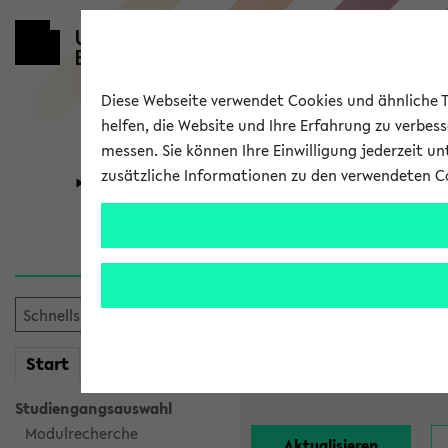
Diese Webseite verwendet Cookies und ähnliche Te
helfen, die Website und Ihre Erfahrung zu verbes
messen. Sie können Ihre Einwilligung jederzeit u
zusätzliche Informationen zu den verwendeten C
Universität
Forschung
Alle Lehrend
Einrichtung:
mein
Start
eKVV
Nachname:
Studiengangsauswahl
Modulrecherche