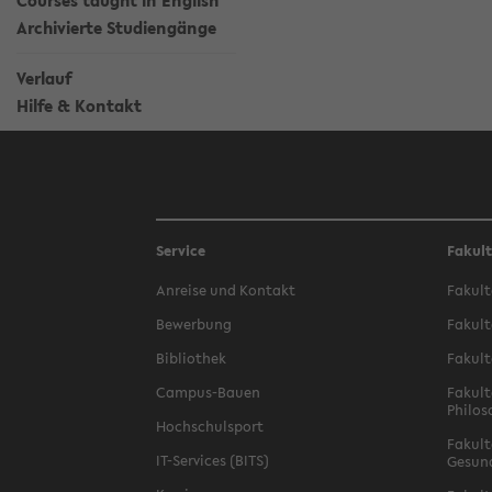
Courses taught in English
Archivierte Studiengänge
Verlauf
Hilfe & Kontakt
Service
Fakul
Anreise und Kontakt
Fakult
Bewerbung
Fakult
Bibliothek
Fakult
Campus-Bauen
Fakult
Philos
Hochschulsport
Fakult
IT-Services (BITS)
Gesun