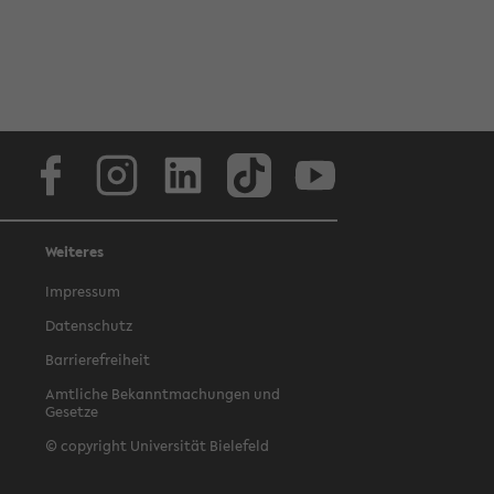
Facebook
Instagram
LinkedIn
TikTok
Youtube
Weiteres
Impressum
Datenschutz
Barrierefreiheit
Amtliche Bekanntmachungen und
Gesetze
© copyright Universität Bielefeld