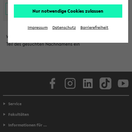
Nur notwendige Cookies zulassen
Impressum
Datenschutz
Barrierefreiheit
Wählen Sie die Einrichtung aus und/oder geben Sie einen
Teil des gesuchten Nachnamens ein
Facebook
Instagram
LinkedIn
TikTok
Youtube
Service
Fakultäten
Informationen für ...