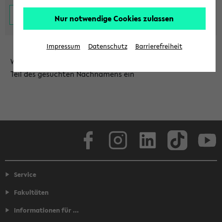
Nur notwendige Cookies zulassen
Impressum
Datenschutz
Barrierefreiheit
Wählen Sie die Einrichtung aus und/oder geben Sie einen
Teil des gesuchten Nachnamens ein
Facebook
Instagram
LinkedIn
TikTok
Youtube
Service
Fakultäten
Informationen für ...