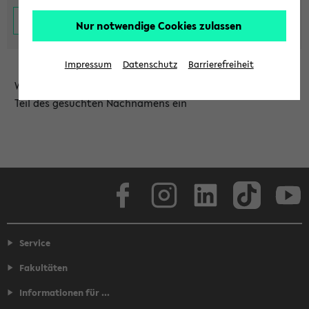
Nur notwendige Cookies zulassen
Impressum
Datenschutz
Barrierefreiheit
Wählen Sie die Einrichtung aus und/oder geben Sie einen
Teil des gesuchten Nachnamens ein
Facebook
Instagram
LinkedIn
TikTok
Youtube
Service
Fakultäten
Informationen für ...