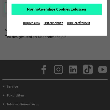
Nur notwendige Cookies zulassen
Impressum
Datenschutz
Barrierefreiheit
Wählen Sie die Einrichtung aus und/oder geben Sie einen
Teil des gesuchten Nachnamens ein
Facebook
Instagram
LinkedIn
TikTok
Youtube
Service
Fakultäten
Informationen für ...