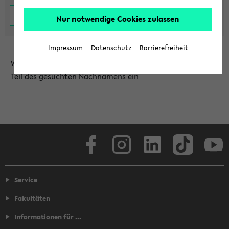
Nur notwendige Cookies zulassen
Impressum
Datenschutz
Barrierefreiheit
Wählen Sie die Einrichtung aus und/oder geben Sie einen
Teil des gesuchten Nachnamens ein
Facebook
Instagram
LinkedIn
TikTok
Youtube
Service
Fakultäten
Informationen für ...