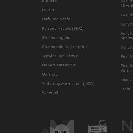
Karriere
Fakult
Litera
Mensa
Fakult
Hilfe und Notfall
Fakult
Personen-Suche (PEVZ)
Fakult
Studienangebot
Sportw
Studierendensekretariat
Fakult
Termine und Fristen
Fakult
Universitätsarchiv
Fakult
Wirtsc
UniShop
Medizi
Vorlesungsverzeichnis (eKVV)
Techni
Webmail