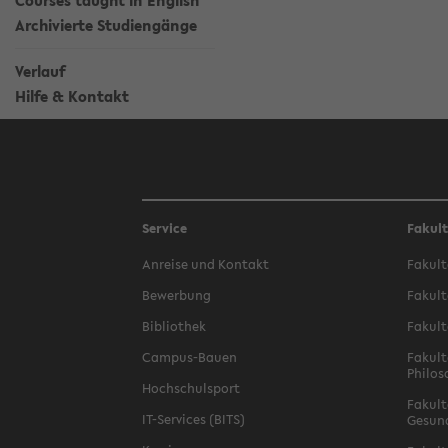
Courses taught in English
Archivierte Studiengänge
Verlauf
Hilfe & Kontakt
Service
Fakul
Anreise und Kontakt
Fakult
Bewerbung
Fakult
Bibliothek
Fakult
Campus-Bauen
Fakult
Philos
Hochschulsport
Fakult
IT-Services (BITS)
Gesun