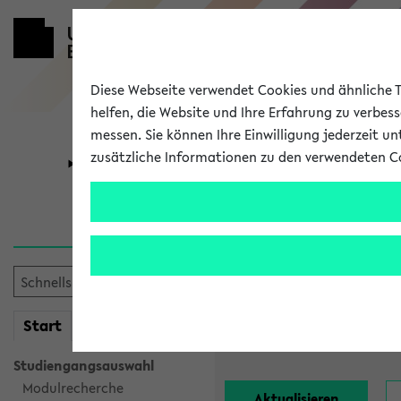
Diese Webseite verwendet Cookies und ähnliche Te
helfen, die Website und Ihre Erfahrung zu verbes
messen. Sie können Ihre Einwilligung jederzeit u
zusätzliche Informationen zu den verwendeten C
Universität
Forschung
Alle Lehrend
Einrichtung:
mein
Start
eKVV
Nachname:
Studiengangsauswahl
Modulrecherche