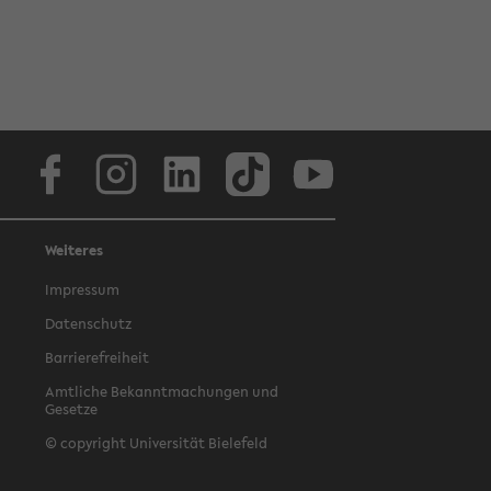
Facebook
Instagram
LinkedIn
TikTok
Youtube
Weiteres
Impressum
Datenschutz
Barrierefreiheit
Amtliche Bekanntmachungen und
Gesetze
© copyright Universität Bielefeld