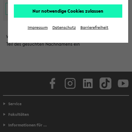
Nur notwendige Cookies zulassen
Impressum
Datenschutz
Barrierefreiheit
Wählen Sie die Einrichtung aus und/oder geben Sie einen
Teil des gesuchten Nachnamens ein
Facebook
Instagram
LinkedIn
TikTok
Youtube
Service
Fakultäten
Informationen für ...