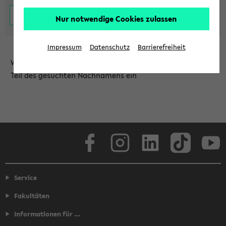
Nur notwendige Cookies zulassen
Impressum
Datenschutz
Barrierefreiheit
Wählen Sie die Einrichtung aus und/oder geben Sie einen
Teil des gesuchten Nachnamens ein
Facebook
Instagram
LinkedIn
TikTok
Youtube
Service
Fakultäten
Informationen für ...