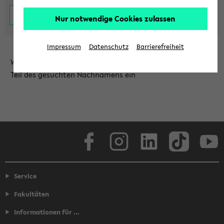
Nur notwendige Cookies zulassen
Impressum
Datenschutz
Barrierefreiheit
Wählen Sie die Einrichtung aus und/oder geben Sie einen
Teil des gesuchten Nachnamens ein
Facebook
Instagram
LinkedIn
TikTok
Youtube
Service
Fakultäten
Informationen für ...