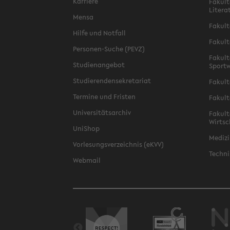
Karriere
Fakult
Litera
Mensa
Fakult
Hilfe und Notfall
Fakult
Personen-Suche (PEVZ)
Fakult
Studienangebot
Sportw
Studierendensekretariat
Fakult
Termine und Fristen
Fakult
Universitätsarchiv
Fakult
Wirtsc
UniShop
Medizi
Vorlesungsverzeichnis (eKVV)
Techni
Webmail