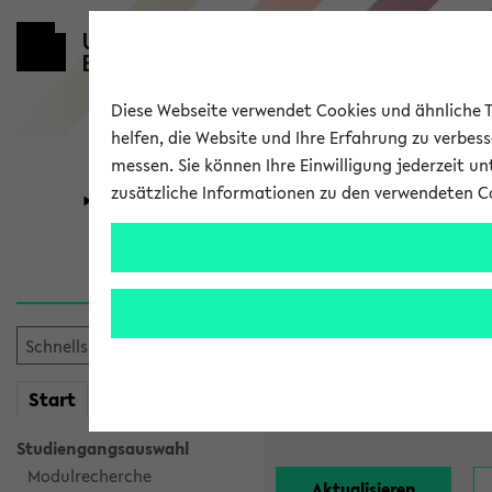
Diese Webseite verwendet Cookies und ähnliche Te
helfen, die Website und Ihre Erfahrung zu verbes
messen. Sie können Ihre Einwilligung jederzeit u
zusätzliche Informationen zu den verwendeten C
Universität
Forschung
Alle Lehrend
Einrichtung:
mein
Start
eKVV
Nachname:
Studiengangsauswahl
Modulrecherche