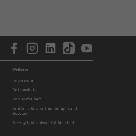
Facebook
Instagram
LinkedIn
TikTok
Youtube
Weiteres
Impressum
Datenschutz
Barrierefreiheit
Amtliche Bekanntmachungen und
Gesetze
© copyright Universität Bielefeld