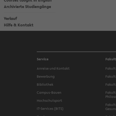
Courses taught in English
Archivierte Studiengänge
Verlauf
Hilfe & Kontakt
Service
Fakul
Anreise und Kontakt
Fakult
Bewerbung
Fakult
Bibliothek
Fakult
Campus-Bauen
Fakult
Philos
Hochschulsport
Fakult
IT-Services (BITS)
Gesun