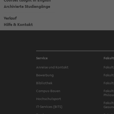
Courses taught in English
Archivierte Studiengänge
Verlauf
Hilfe & Kontakt
Service
Fakul
Anreise und Kontakt
Fakult
Bewerbung
Fakult
Bibliothek
Fakult
Campus-Bauen
Fakult
Philos
Hochschulsport
Fakult
IT-Services (BITS)
Gesun