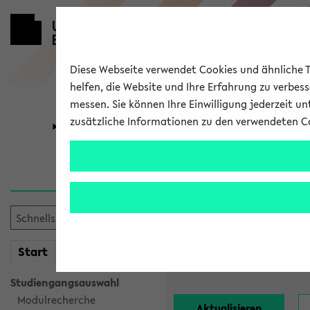
Diese Webseite verwendet Cookies und ähnliche Te
helfen, die Website und Ihre Erfahrung zu verbes
messen. Sie können Ihre Einwilligung jederzeit u
zusätzliche Informationen zu den verwendeten C
Universität
Forschung
Alle Lehrend
Einrichtung:
mein
Start
eKVV
Nachname:
Studiengangsauswahl
Modulrecherche