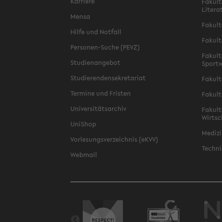
Karriere
Fakult
Litera
Mensa
Fakult
Hilfe und Notfall
Fakult
Personen-Suche (PEVZ)
Fakult
Studienangebot
Sportw
Studierendensekretariat
Fakult
Termine und Fristen
Fakult
Universitätsarchiv
Fakult
Wirtsc
UniShop
Medizi
Vorlesungsverzeichnis (eKVV)
Techni
Webmail