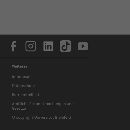
Facebook
Instagram
LinkedIn
TikTok
Youtube
Weiteres
Impressum
Datenschutz
Barrierefreiheit
Amtliche Bekanntmachungen und
Gesetze
© copyright Universität Bielefeld