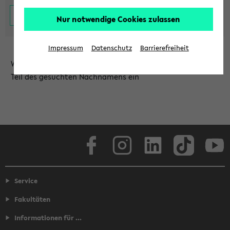
Nur notwendige Cookies zulassen
Impressum
Datenschutz
Barrierefreiheit
Wählen Sie die Einrichtung aus und/oder geben Sie einen
Teil des gesuchten Nachnamens ein
Facebook
Instagram
LinkedIn
TikTok
Youtube
Service
Fakultäten
Informationen für ...