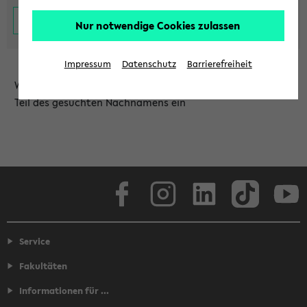
Nur notwendige Cookies zulassen
Impressum
Datenschutz
Barrierefreiheit
Wählen Sie die Einrichtung aus und/oder geben Sie einen
Teil des gesuchten Nachnamens ein
Facebook
Instagram
LinkedIn
TikTok
Youtube
Service
Fakultäten
Informationen für ...