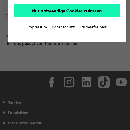
Nur notwendige Cookies zulassen
Impressum
Datenschutz
Barrierefreiheit
Wählen Sie die Einrichtung aus und/oder geben Sie einen
Teil des gesuchten Nachnamens ein
Facebook
Instagram
LinkedIn
TikTok
Youtube
Service
Fakultäten
Informationen für ...