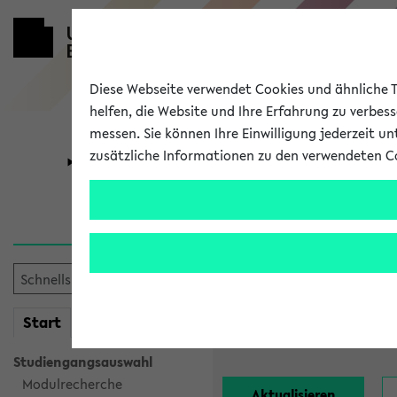
Diese Webseite verwendet Cookies und ähnliche Te
helfen, die Website und Ihre Erfahrung zu verbes
messen. Sie können Ihre Einwilligung jederzeit u
zusätzliche Informationen zu den verwendeten C
Universität
Forschung
Alle Lehrend
Einrichtung:
mein
Start
eKVV
Nachname:
Studiengangsauswahl
Modulrecherche