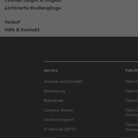
Courses taught in English
Archivierte Studiengänge
Verlauf
Hilfe & Kontakt
Service
Fakul
Anreise und Kontakt
Fakult
Bewerbung
Fakult
Bibliothek
Fakult
Campus-Bauen
Fakult
Philos
Hochschulsport
Fakult
IT-Services (BITS)
Gesun