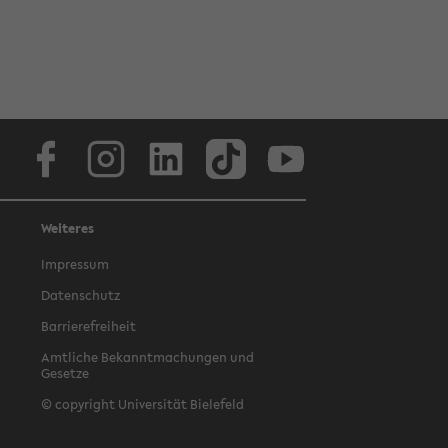
Facebook
Instagram
LinkedIn
TikTok
Youtube
Weiteres
Impressum
Datenschutz
Barrierefreiheit
Amtliche Bekanntmachungen und
Gesetze
© copyright Universität Bielefeld