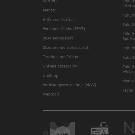
Karriere
Fakult
Litera
Mensa
Fakult
Hilfe und Notfall
Fakult
Personen-Suche (PEVZ)
Fakult
Studienangebot
Sportw
Studierendensekretariat
Fakult
Termine und Fristen
Fakult
Universitätsarchiv
Fakult
Wirtsc
UniShop
Medizi
Vorlesungsverzeichnis (eKVV)
Techni
Webmail