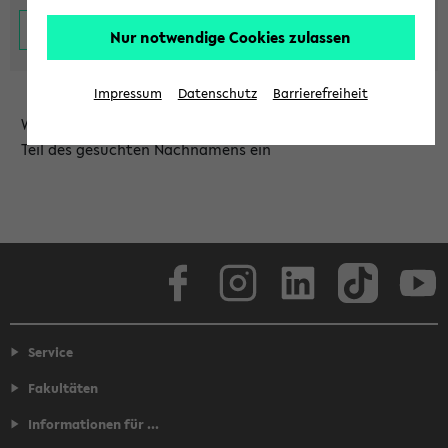
Nur notwendige Cookies zulassen
Impressum
Datenschutz
Barrierefreiheit
Wählen Sie die Einrichtung aus und/oder geben Sie einen
Teil des gesuchten Nachnamens ein
Facebook
Instagram
LinkedIn
TikTok
Youtube
Service
Fakultäten
Informationen für ...