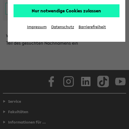
Nur notwendige Cookies zulassen
Impressum
Datenschutz
Barrierefreiheit
Wählen Sie die Einrichtung aus und/oder geben Sie einen
Teil des gesuchten Nachnamens ein
Facebook
Instagram
LinkedIn
TikTok
Youtube
Service
Fakultäten
Informationen für ...