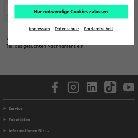
Nur notwendige Cookies zulassen
Impressum
Datenschutz
Barrierefreiheit
Wählen Sie die Einrichtung aus und/oder geben Sie einen
Teil des gesuchten Nachnamens ein
Facebook
Instagram
LinkedIn
TikTok
Youtube
Service
Fakultäten
Informationen für ...