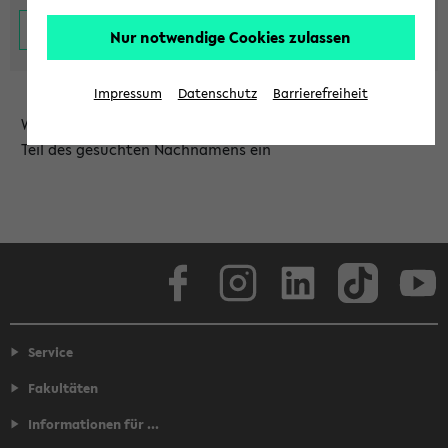
Nur notwendige Cookies zulassen
Impressum
Datenschutz
Barrierefreiheit
Wählen Sie die Einrichtung aus und/oder geben Sie einen
Teil des gesuchten Nachnamens ein
Facebook
Instagram
LinkedIn
TikTok
Youtube
Service
Fakultäten
Informationen für ...