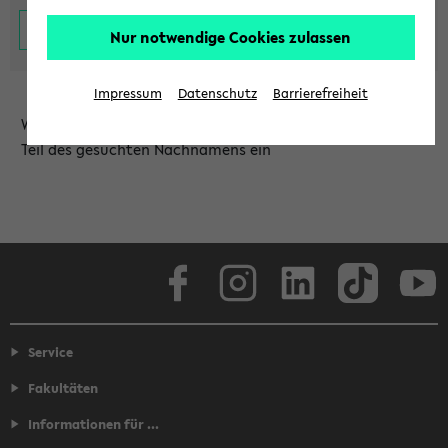
Nur notwendige Cookies zulassen
Impressum
Datenschutz
Barrierefreiheit
Wählen Sie die Einrichtung aus und/oder geben Sie einen
Teil des gesuchten Nachnamens ein
Facebook
Instagram
LinkedIn
TikTok
Youtube
Service
Fakultäten
Informationen für ...