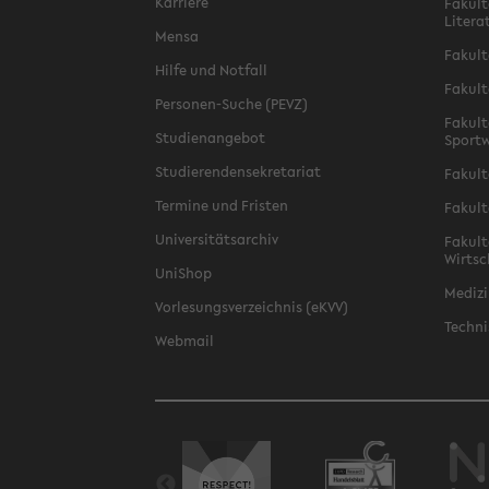
Karriere
Fakult
Litera
Mensa
Fakult
Hilfe und Notfall
Fakult
Personen-Suche (PEVZ)
Fakult
Studienangebot
Sportw
Studierendensekretariat
Fakult
Termine und Fristen
Fakult
Universitätsarchiv
Fakult
Wirtsc
UniShop
Medizi
Vorlesungsverzeichnis (eKVV)
Techni
Webmail