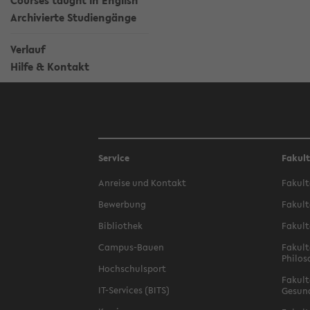
Courses taught in English
Archivierte Studiengänge
Verlauf
Hilfe & Kontakt
Service
Fakul
Anreise und Kontakt
Fakult
Bewerbung
Fakult
Bibliothek
Fakult
Campus-Bauen
Fakult
Philos
Hochschulsport
Fakult
IT-Services (BITS)
Gesun