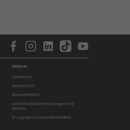
Facebook
Instagram
LinkedIn
TikTok
Youtube
Weiteres
Impressum
Datenschutz
Barrierefreiheit
Amtliche Bekanntmachungen und
Gesetze
© copyright Universität Bielefeld