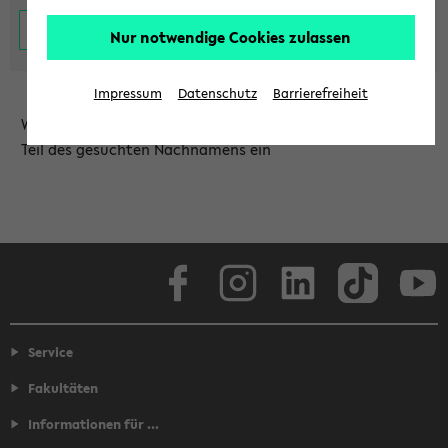
Nur notwendige Cookies zulassen
Impressum
Datenschutz
Barrierefreiheit
Wählen Sie die Einrichtung aus und/oder geben Sie einen
Teil des gesuchten Nachnamens ein
Facebook
Instagram
LinkedIn
TikTok
Youtube
Service
Fakultäten
Informationen für ...