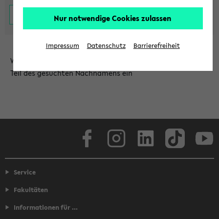
Nur notwendige Cookies zulassen
Impressum
Datenschutz
Barrierefreiheit
Wählen Sie die Einrichtung aus und/oder geben Sie einen
Teil des gesuchten Nachnamens ein
Facebook
Instagram
LinkedIn
TikTok
Youtube
Service
Fakultäten
Informationen für ...