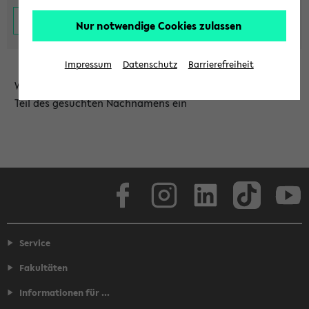
Nur notwendige Cookies zulassen
Impressum
Datenschutz
Barrierefreiheit
Wählen Sie die Einrichtung aus und/oder geben Sie einen
Teil des gesuchten Nachnamens ein
Facebook
Instagram
LinkedIn
TikTok
Youtube
Service
Fakultäten
Informationen für ...