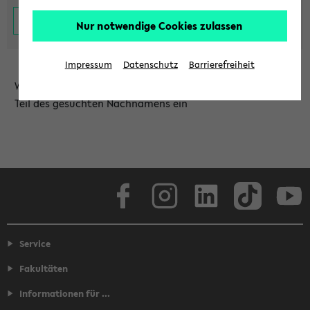
Nur notwendige Cookies zulassen
Impressum
Datenschutz
Barrierefreiheit
Wählen Sie die Einrichtung aus und/oder geben Sie einen
Teil des gesuchten Nachnamens ein
Facebook
Instagram
LinkedIn
TikTok
Youtube
Service
Fakultäten
Informationen für ...