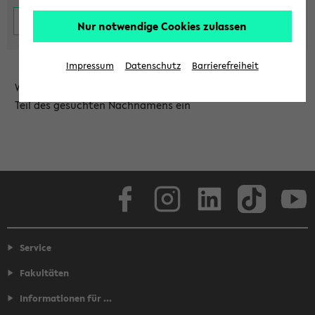
Nur notwendige Cookies zulassen
Impressum
Datenschutz
Barrierefreiheit
Wählen Sie die Einrichtung aus und/oder geben Sie einen
Teil des gesuchten Nachnamens ein
Facebook
Instagram
LinkedIn
TikTok
Youtube
Service
Fakultäten
Informationen für ...