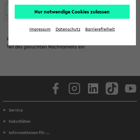
Nur notwendige Cookies zulassen
Impressum
Datenschutz
Barrierefreiheit
Wählen Sie die Einrichtung aus und/oder geben Sie einen
Teil des gesuchten Nachnamens ein
Facebook
Instagram
LinkedIn
TikTok
Youtube
Service
Fakultäten
Informationen für ...