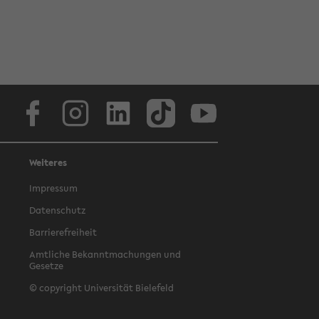
Facebook
Instagram
LinkedIn
TikTok
Youtube
Weiteres
Impressum
Datenschutz
Barrierefreiheit
Amtliche Bekanntmachungen und
Gesetze
© copyright Universität Bielefeld