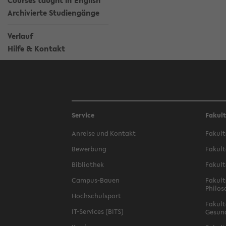
Courses taught in English
Archivierte Studiengänge
Verlauf
Hilfe & Kontakt
Service
Fakul
Anreise und Kontakt
Fakult
Bewerbung
Fakult
Bibliothek
Fakult
Campus-Bauen
Fakult
Philos
Hochschulsport
Fakult
IT-Services (BITS)
Gesun