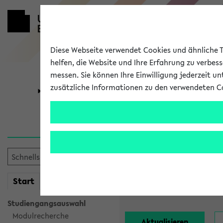
Diese Webseite verwendet Cookies und ähnliche Te
helfen, die Website und Ihre Erfahrung zu verbes
messen. Sie können Ihre Einwilligung jederzeit u
zusätzliche Informationen zu den verwendeten C
Universität
Forschung
Alle Lehrend
Einrichtung:
mein
Start
eKVV
Nachname:
Studiengangsauswahl
Modulrecherche