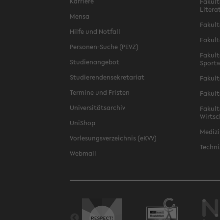
Karriere
Fakult
Litera
Mensa
Fakult
Hilfe und Notfall
Fakult
Personen-Suche (PEVZ)
Fakult
Studienangebot
Sportw
Studierendensekretariat
Fakult
Termine und Fristen
Fakult
Universitätsarchiv
Fakult
Wirtsc
UniShop
Medizi
Vorlesungsverzeichnis (eKVV)
Techni
Webmail