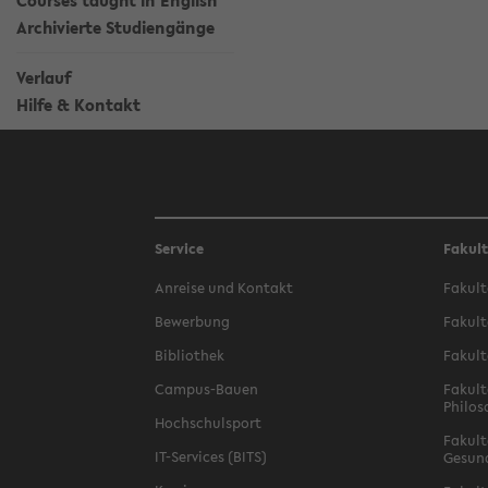
Courses taught in English
Archivierte Studiengänge
Verlauf
Hilfe & Kontakt
Service
Fakul
Anreise und Kontakt
Fakult
Bewerbung
Fakult
Bibliothek
Fakult
Campus-Bauen
Fakult
Philos
Hochschulsport
Fakult
IT-Services (BITS)
Gesun