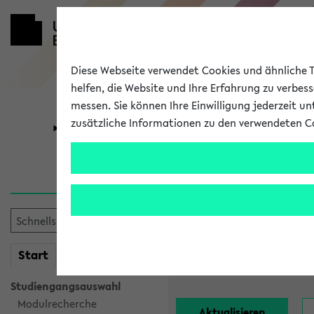
Diese Webseite verwendet Cookies und ähnliche Te
helfen, die Website und Ihre Erfahrung zu verbes
messen. Sie können Ihre Einwilligung jederzeit u
zusätzliche Informationen zu den verwendeten C
Universität
Forschung
Alle Lehrend
Einrichtung:
mein
Start
eKVV
Nachname:
Studiengangsauswahl
Modulrecherche