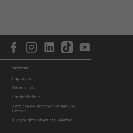
Facebook
Instagram
LinkedIn
TikTok
Youtube
Weiteres
Impressum
Datenschutz
Barrierefreiheit
Amtliche Bekanntmachungen und
Gesetze
© copyright Universität Bielefeld