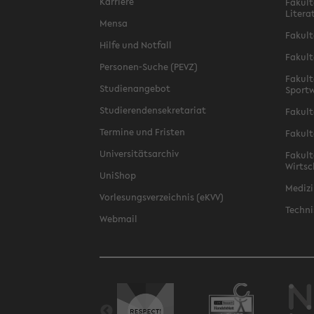
Karriere
Fakult
Litera
Mensa
Fakult
Hilfe und Notfall
Fakult
Personen-Suche (PEVZ)
Fakult
Studienangebot
Sportw
Studierendensekretariat
Fakult
Termine und Fristen
Fakult
Universitätsarchiv
Fakult
Wirtsc
UniShop
Medizi
Vorlesungsverzeichnis (eKVV)
Techni
Webmail