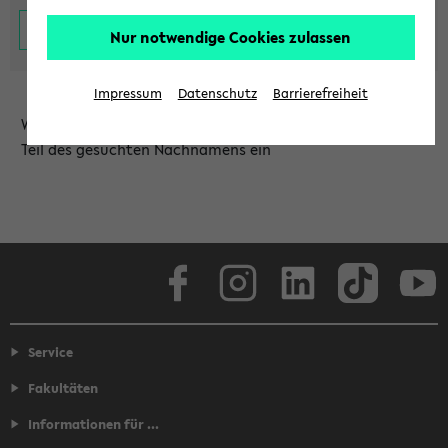
Nur notwendige Cookies zulassen
Impressum
Datenschutz
Barrierefreiheit
Wählen Sie die Einrichtung aus und/oder geben Sie einen
Teil des gesuchten Nachnamens ein
Facebook
Instagram
LinkedIn
TikTok
Youtube
Service
Fakultäten
Informationen für ...