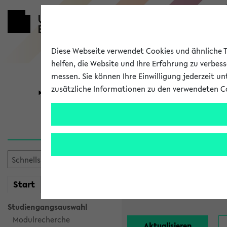
Diese Webseite verwendet Cookies und ähnliche Te
helfen, die Website und Ihre Erfahrung zu verbes
messen. Sie können Ihre Einwilligung jederzeit u
zusätzliche Informationen zu den verwendeten C
Universität
Forschung
Alle Lehrend
Einrichtung:
mein
Start
eKVV
Nachname:
Studiengangsauswahl
Modulrecherche