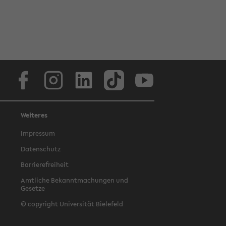
Facebook
Instagram
LinkedIn
TikTok
Youtube
Weiteres
Impressum
Datenschutz
Barrierefreiheit
Amtliche Bekanntmachungen und
Gesetze
© copyright Universität Bielefeld