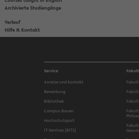
Courses taught in English
Archivierte Studiengänge
Verlauf
Hilfe & Kontakt
Service
Fakul
Anreise und Kontakt
Fakult
Bewerbung
Fakult
Bibliothek
Fakult
Campus-Bauen
Fakult
Philos
Hochschulsport
Fakult
IT-Services (BITS)
Gesun