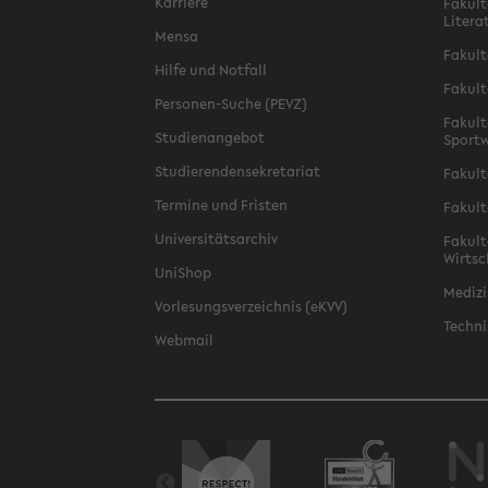
Karriere
Fakult
Litera
Mensa
Fakult
Hilfe und Notfall
Fakult
Personen-Suche (PEVZ)
Fakult
Studienangebot
Sportw
Studierendensekretariat
Fakult
Termine und Fristen
Fakult
Universitätsarchiv
Fakult
Wirtsc
UniShop
Medizi
Vorlesungsverzeichnis (eKVV)
Techni
Webmail