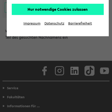
Nur notwendige Cookies zulassen
Impressum
Datenschutz
Barrierefreiheit
Wählen Sie die Einrichtung aus und/oder geben Sie einen
Teil des gesuchten Nachnamens ein
Facebook
Instagram
LinkedIn
TikTok
Youtube
Service
Fakultäten
Informationen für ...