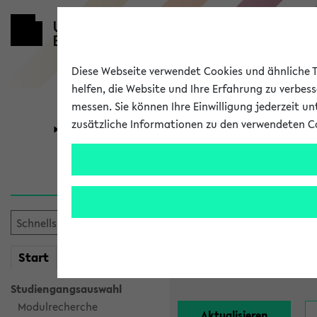
Diese Webseite verwendet Cookies und ähnliche Te
helfen, die Website und Ihre Erfahrung zu verbes
messen. Sie können Ihre Einwilligung jederzeit u
zusätzliche Informationen zu den verwendeten C
Universität
Forschung
Alle Lehrend
Einrichtung:
mein
Start
eKVV
Nachname:
Studiengangsauswahl
Modulrecherche