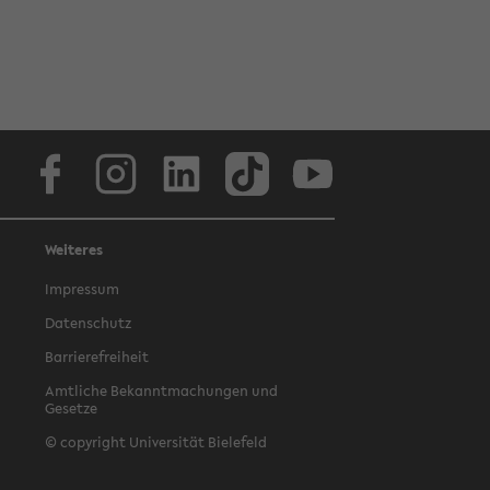
Facebook
Instagram
LinkedIn
TikTok
Youtube
Weiteres
Impressum
Datenschutz
Barrierefreiheit
Amtliche Bekanntmachungen und
Gesetze
© copyright Universität Bielefeld