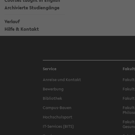
Courses taught in English
Archivierte Studiengänge
Verlauf
Hilfe & Kontakt
Service
Fakul
Anreise und Kontakt
Fakult
Bewerbung
Fakult
Bibliothek
Fakult
Campus-Bauen
Fakult
Philos
Hochschulsport
Fakult
IT-Services (BITS)
Gesun