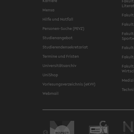
Karriere
Fakult
Litera
Mensa
Fakult
Hilfe und Notfall
Fakult
Personen-Suche (PEVZ)
Fakult
Studienangebot
Sportw
Studierendensekretariat
Fakult
Termine und Fristen
Fakult
Universitätsarchiv
Fakult
Wirtsc
UniShop
Medizi
Vorlesungsverzeichnis (eKVV)
Techni
Webmail