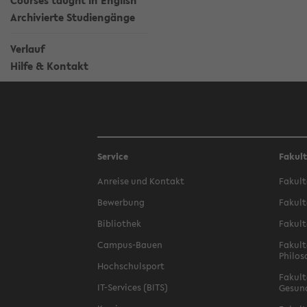
Courses taught in English
Archivierte Studiengänge
Verlauf
Hilfe & Kontakt
Service
Fakul
Anreise und Kontakt
Fakult
Bewerbung
Fakult
Bibliothek
Fakult
Campus-Bauen
Fakult
Philos
Hochschulsport
Fakult
IT-Services (BITS)
Gesun