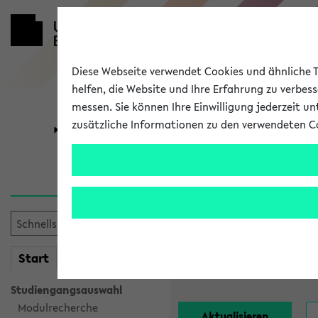
Diese Webseite verwendet Cookies und ähnliche Te
helfen, die Website und Ihre Erfahrung zu verbes
messen. Sie können Ihre Einwilligung jederzeit u
zusätzliche Informationen zu den verwendeten C
Universität
Forschung
Alle Lehrend
Einrichtung:
mein
Start
eKVV
Nachname:
Studiengangsauswahl
Modulrecherche