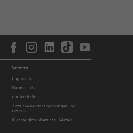
Facebook
Instagram
LinkedIn
TikTok
Youtube
Weiteres
Impressum
Datenschutz
Barrierefreiheit
Amtliche Bekanntmachungen und
Gesetze
© copyright Universität Bielefeld