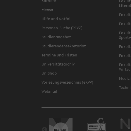
Karriere
Fakult
Litera
Mensa
Fakult
Hilfe und Notfall
Fakult
Personen-Suche (PEVZ)
Fakult
Studienangebot
Sportw
Studierendensekretariat
Fakult
Termine und Fristen
Fakult
Universitätsarchiv
Fakult
Wirtsc
UniShop
Medizi
Vorlesungsverzeichnis (eKVV)
Techni
Webmail