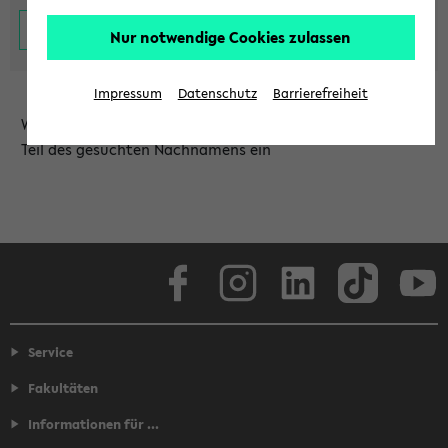
Nur notwendige Cookies zulassen
Impressum
Datenschutz
Barrierefreiheit
Wählen Sie die Einrichtung aus und/oder geben Sie einen
Teil des gesuchten Nachnamens ein
Facebook
Instagram
LinkedIn
TikTok
Youtube
Service
Fakultäten
Informationen für ...