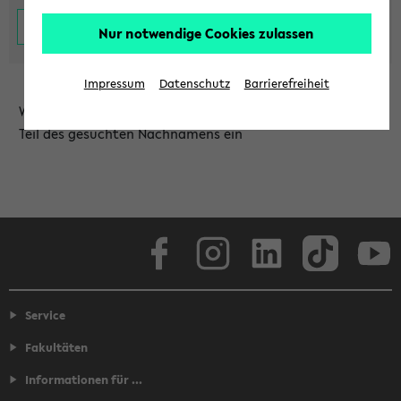
Nur notwendige Cookies zulassen
Impressum
Datenschutz
Barrierefreiheit
Wählen Sie die Einrichtung aus und/oder geben Sie einen
Teil des gesuchten Nachnamens ein
Facebook
Instagram
LinkedIn
TikTok
Youtube
Service
Fakultäten
Informationen für ...